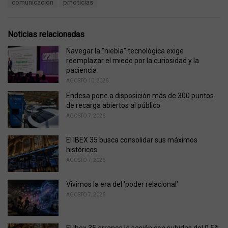
T
comunicación
prnoticias
t
a
e
g
g
s
o
Noticias relacionadas
:
r
i
Navegar la "niebla" tecnológica exige
e
reemplazar el miedo por la curiosidad y la
s
paciencia
:
AGOSTO 10, 2026
Endesa pone a disposición más de 300 puntos
de recarga abiertos al público
AGOSTO 7, 2026
El IBEX 35 busca consolidar sus máximos
históricos
AGOSTO 7, 2026
Vivimos la era del 'poder relacional'
AGOSTO 7, 2026