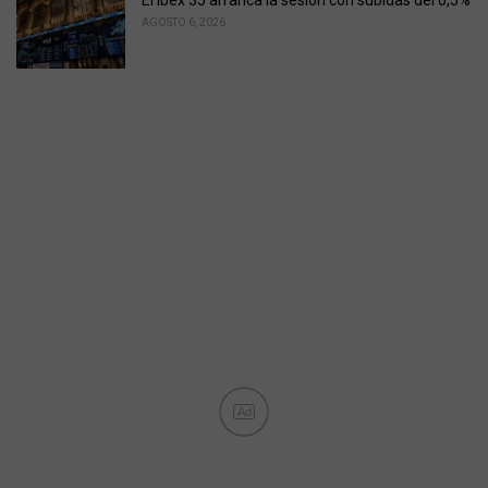
El Ibex 35 arranca la sesión con subidas del 0,5%
AGOSTO 6, 2026
Ad