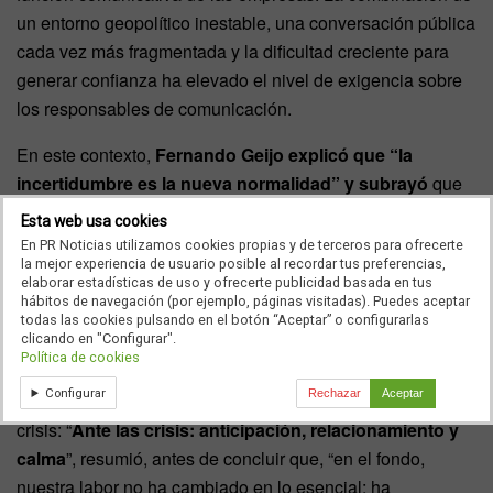
un entorno geopolítico inestable, una conversación pública
cada vez más fragmentada y la dificultad creciente para
generar confianza ha elevado el nivel de exigencia sobre
los responsables de comunicación.
En este contexto,
Fernando Geijo explicó que “la
incertidumbre es la nueva normalidad” y subrayó
que
la función de comunicación debe reforzar su capacidad de
Esta web usa cookies
anticipación y segmentación en un entorno cada vez más
En PR Noticias utilizamos cookies propias y de terceros para ofrecerte
la mejor experiencia de usuario posible al recordar tus preferencias,
complejo. “Nuestra labor no consiste solo en decidir cómo
elaborar estadísticas de uso y ofrecerte publicidad basada en tus
comunicar, sino también cuándo no hacerlo”, explicó.
hábitos de navegación (por ejemplo, páginas visitadas). Puedes aceptar
todas las cookies pulsando en el botón “Aceptar” o configurarlas
clicando en "Configurar".
Por ello, reivindicó también el valor del relacionamiento
Política de cookies
previo con medios y stakeholders, como uno de los
Configurar
Rechazar
Aceptar
elementos esenciales para gestionar eficazmente las
crisis: “
Ante las crisis: anticipación, relacionamiento y
calma
”, resumió, antes de concluir que, “en el fondo,
nuestra labor no ha cambiado en lo esencial; ha