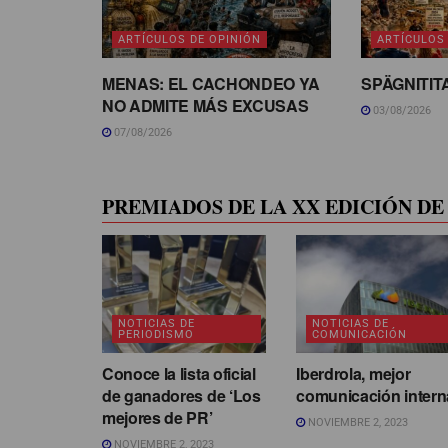
ARTÍCULOS DE OPINIÓN
ARTÍCULOS
MENAS: EL CACHONDEO YA
SPÄGNITIT
NO ADMITE MÁS EXCUSAS
03/08/2026
07/08/2026
PREMIADOS DE LA XX EDICIÓN DE 
NOTICIAS DE
NOTICIAS DE
PERIODISMO
COMUNICACIÓN
Conoce la lista oficial
Iberdrola, mejor
de ganadores de ‘Los
comunicación intern
mejores de PR’
NOVIEMBRE 2, 2023
NOVIEMBRE 2, 2023