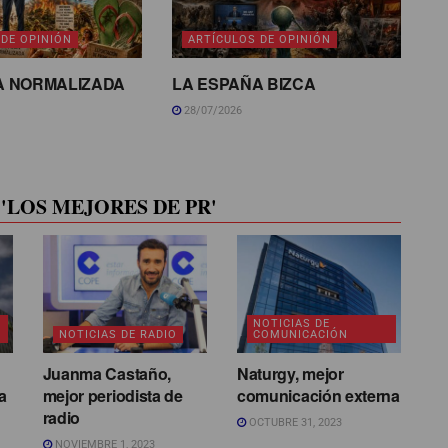
 DE OPINIÓN
ARTÍCULOS DE OPINIÓN
A NORMALIZADA
LA ESPAÑA BIZCA
28/07/2026
'LOS MEJORES DE PR'
NOTICIAS DE
NOTICIAS DE RADIO
COMUNICACIÓN
Juanma Castaño,
Naturgy, mejor
a
mejor periodista de
comunicación externa
radio
OCTUBRE 31, 2023
NOVIEMBRE 1, 2023