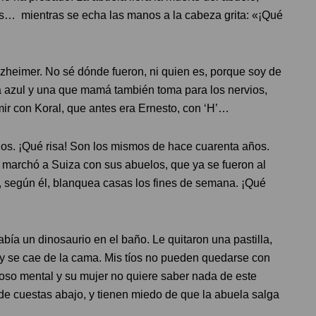
tos… mientras se echa las manos a la cabeza grita: «¡Qué
Alzheimer. No sé dónde fueron, ni quien es, porque soy de
otra azul y una que mamá también toma para los nervios,
ir con Koral, que antes era Ernesto, con ‘H’…
os. ¡Qué risa! Son los mismos de hace cuarenta años.
e marchó a Suiza con sus abuelos, que ya se fueron al
e, según él, blanquea casas los fines de semana. ¡Qué
bía un dinosaurio en el baño. Le quitaron una pastilla,
 y se cae de la cama. Mis tíos no pueden quedarse con
poso mental y su mujer no quiere saber nada de este
no de cuestas abajo, y tienen miedo de que la abuela salga