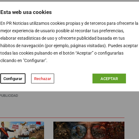
Esta web usa cookies
brillaba por su ausencia), la llevaron a un lugar que unos
En PR Noticias utilizamos cookies propias y de terceros para ofrecerte la
 más sinceros… sala de espera. Y allí se subastan
mejor experiencia de usuario posible al recordar tus preferencias,
les que anuncian que tienen mucho amor para dar y
elaborar estadísticas de uso y ofrecerte publicidad basada en tus
la experiencia de una especie que se está olvidando de
hábitos de navegación (por ejemplo, páginas visitadas). Puedes aceptar
 les recluye y aleja del amor de los suyos…
todas las cookies pulsando en el botón “Aceptar” o configurarlas
clicando en "Configurar".
oma pastillas, toma fentanilo.
Configurar
Rechazar
ACEPTAR
PUBLICIDAD