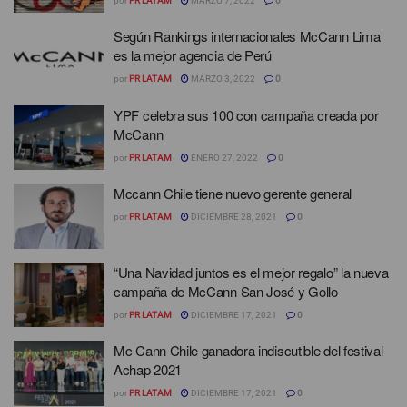
por
PR LATAM
MARZO 7, 2022
0
Según Rankings internacionales McCann Lima
es la mejor agencia de Perú
por
PR LATAM
MARZO 3, 2022
0
YPF celebra sus 100 con campaña creada por
McCann
por
PR LATAM
ENERO 27, 2022
0
Mccann Chile tiene nuevo gerente general
por
PR LATAM
DICIEMBRE 28, 2021
0
“Una Navidad juntos es el mejor regalo” la nueva
campaña de McCann San José y Gollo
por
PR LATAM
DICIEMBRE 17, 2021
0
Mc Cann Chile ganadora indiscutible del festival
Achap 2021
por
PR LATAM
DICIEMBRE 17, 2021
0