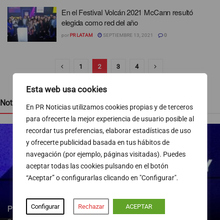
En el Festival Volcán 2021 McCann resultó
elegida como red del año
por
PR LATAM
SEPTIEMBRE 13, 2021
0
1
2
3
4
Esta web usa cookies
Noticias recientes
En PR Noticias utilizamos cookies propias y de terceros
para ofrecerte la mejor experiencia de usuario posible al
recordar tus preferencias, elaborar estadísticas de uso
y ofrecerte publicidad basada en tus hábitos de
navegación (por ejemplo, páginas visitadas). Puedes
aceptar todas las cookies pulsando en el botón
“Aceptar” o configurarlas clicando en "Configurar".
Configurar
Rechazar
ACEPTAR
Pedro Blanco gana peso en la SER