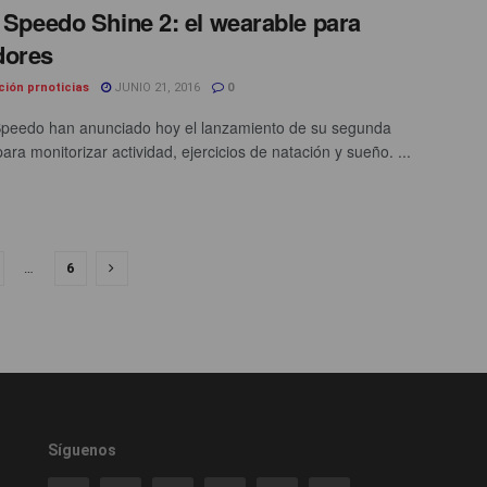
t Speedo Shine 2: el wearable para
dores
ción prnoticias
JUNIO 21, 2016
0
 Speedo han anunciado hoy el lanzamiento de su segunda
ara monitorizar actividad, ejercicios de natación y sueño. ...
…
6
Síguenos