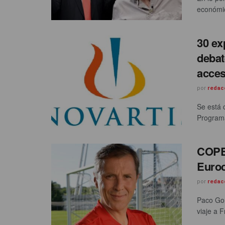
económic
30 ex
debat
acces
por
redac
Se está 
Programa
COPE:
Euroc
por
redac
Paco Gon
viaje a 