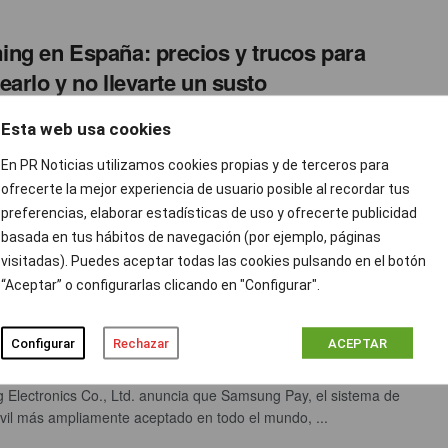
ng en España: precios y trucos para
earlo y no llevarte un susto
 Salza
JUNIO 21, 2016
0
Esta web usa cookies
ng en España suele ser un dolor de cabeza, y hasta julio de
En PR Noticias utilizamos cookies propias y de terceros para
desaparecerá por completo de ...
ofrecerte la mejor experiencia de usuario posible al recordar tus
preferencias, elaborar estadísticas de uso y ofrecerte publicidad
basada en tus hábitos de navegación (por ejemplo, páginas
ng Pay acelera su crecimiento con la
visitadas). Puedes aceptar todas las cookies pulsando en el botón
“Aceptar” o configurarlas clicando en "Configurar".
da en tres nuevos mercados en las
as tres semanas
Configurar
Rechazar
ACEPTAR
ción prnoticias
JUNIO 21, 2016
0
Electronics Co., Ltd. anuncia que Samsung Pay, el sistema de
il más ampliamente aceptado en todo el mundo, ...