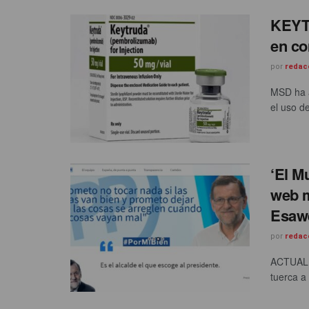
KEYT
en co
por
redac
MSD ha a
el uso d
‘El M
web m
Esaw
por
redac
ACTUALI
tuerca a