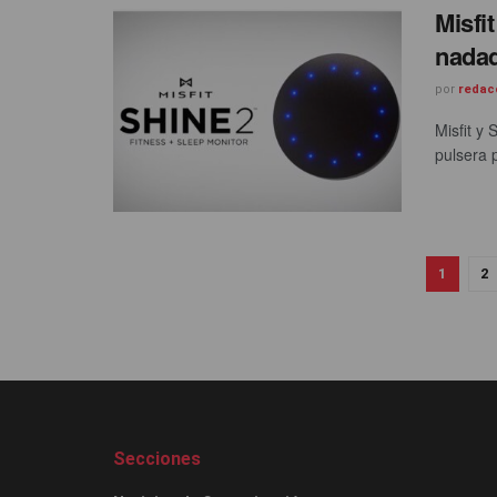
Misfi
nada
por
redac
Misfit y
pulsera p
1
2
Secciones