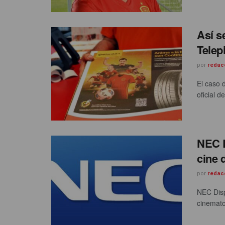
Así s
Telep
por
redac
El caso 
oficial d
NEC D
cine 
por
redac
NEC Disp
cinemato