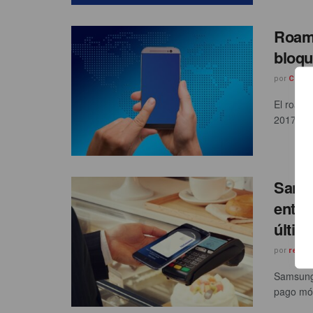
Roami
bloqu
por
César
El roami
2017 no 
Samsu
entra
últim
por
redac
Samsung 
pago móv