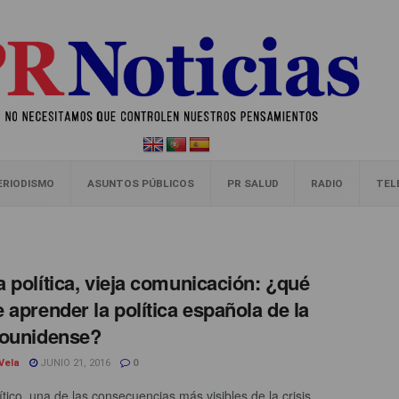
ERIODISMO
ASUNTOS PÚBLICOS
PR SALUD
RADIO
TEL
 política, vieja comunicación: ¿qué
 aprender la política española de la
dounidense?
 Vela
JUNIO 21, 2016
0
ítico, una de las consecuencias más visibles de la crisis