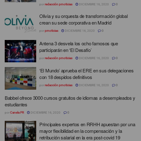
por
redacción prnoticias
DICIEMBRE 16, 2020
0
Olivia y su orquesta de transformación global
crean su sede corporativa en Madrid
por
prnoticias
DICIEMBRE 16, 2020
0
Antena 3 desvela los ocho famosos que
participarán en ‘El Desafío’
por
redacción prnoticias
DICIEMBRE 16, 2020
0
‘El Mundo’ aprueba el ERE en sus delegaciones
con 18 despidos definitivos
por
redacción prnoticias
DICIEMBRE 16, 2020
0
Babbel ofrece 3000 cursos gratuitos de idiomas a desempleados y
estudiantes
por
Canela PR
DICIEMBRE 16, 2020
0
Principales expertos en RRHH apuestan por una
mayor flexibilidad en la compensación y la
retribución salarial en la era post-covid 19