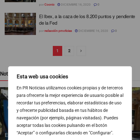
por
Coonic
DICIEMBRE 16, 2020
0
El Ibex, a la caza de los 8.200 puntos y pendiente
de la Fed
por
redacción prnoticias
DICIEMBRE 16, 2020
0
1
2
Noticias recientes
Esta web usa cookies
En PR Noticias utilizamos cookies propias y de terceros
para ofrecerte la mejor experiencia de usuario posible al
recordar tus preferencias, elaborar estadísticas de uso
y ofrecerte publicidad basada en tus hábitos de
navegación (por ejemplo, páginas visitadas). Puedes
aceptar todas las cookies pulsando en el botón
“Aceptar” o configurarlas clicando en "Configurar".
Endesa pone a disposición más de 300 puntos de recarga