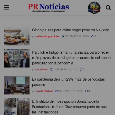
Cinco pautas para evitar coger peso en Navidad
por
redacción prnoticias
DICIEMBRE 16, 2020
0
Parclick e Indigo firman una alianza para ofrecer
más plazas de parking tras el aumento del coche
particular por la pandemia
por
prnoticias
DICIEMBRE 16, 2020
0
La pandemia deja un 29% más de periodistas
parados
por
Daniel Pueblas
DICIEMBRE 16, 2020
0
El Instituto de Investigación Sanitaria de la
Fundación Jiménez Díaz renueva parte de sus
las instalaciones