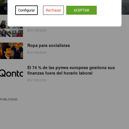
abiertos al público
07/08/2026
Configurar
Rechazar
ACEPTAR
TVE ejecuta un nuevo baile de corresponsales
07/08/2026
Ropa para socialistas
07/08/2026
El 74 % de las pymes europeas gestiona sus
finanzas fuera del horario laboral
07/08/2026
PUBLICIDAD