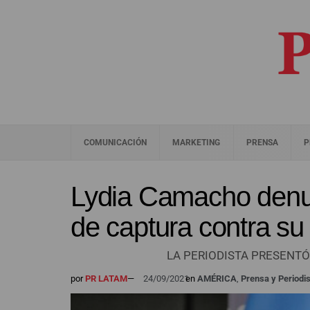
COMUNICACIÓN
MARKETING
PRENSA
P
Lydia Camacho denun
de captura contra su
LA PERIODISTA PRESENTÓ
por
PR LATAM
—
24/09/2021
en
AMÉRICA
,
Prensa y Period