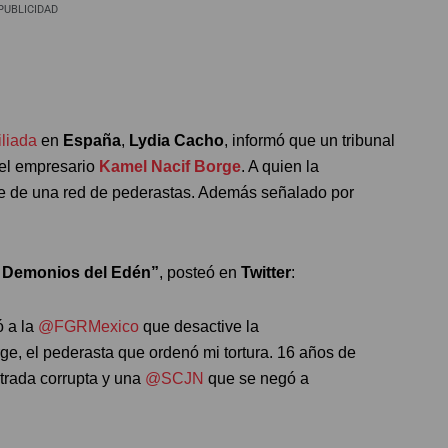
PUBLICIDAD
iliada
en
España
,
Lydia Cacho
, informó que un tribunal
del empresario
Kamel Nacif Borge
. A quien la
e de una red de pederastas. Además señalado por
 Demonios del Edén”
, posteó en
Twitter
:
ó a la
@FGRMexico
que desactive la
e, el pederasta que ordenó mi tortura. 16 años de
strada corrupta y una
@SCJN
que se negó a