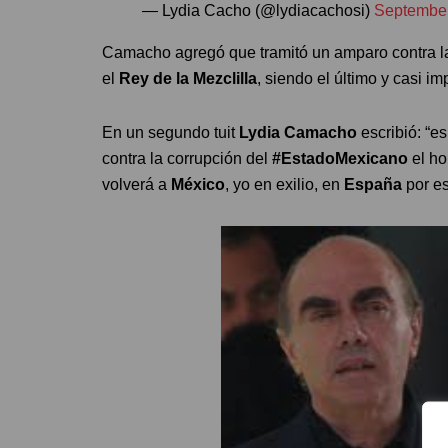
— Lydia Cacho (@lydiacachosi)
September
Camacho agregó que tramitó un amparo contra la
el
Rey de la Mezclilla
, siendo el último y casi im
En un segundo tuit
Lydia Camacho
escribió: “e
contra la corrupción del
#EstadoMexicano
el ho
volverá a
México
, yo en exilio, en
España
por e