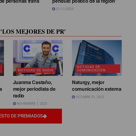
de personas trans
péndulo político de la región”
21/11/2023
'LOS MEJORES DE PR'
NOTICIAS DE
NOTICIAS DE RADIO
COMUNICACIÓN
Juanma Castaño,
Naturgy, mejor
a
mejor periodista de
comunicación externa
radio
OCTUBRE 31, 2023
NOVIEMBRE 1, 2023
ESTO DE PREMIADOS