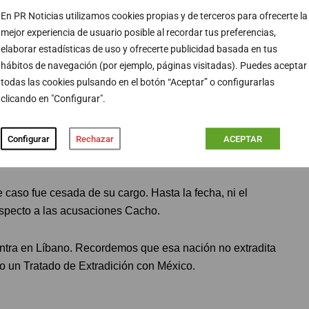
En PR Noticias utilizamos cookies propias y de terceros para ofrecerte la
mejor experiencia de usuario posible al recordar tus preferencias,
elaborar estadísticas de uso y ofrecerte publicidad basada en tus
hábitos de navegación (por ejemplo, páginas visitadas). Puedes aceptar
cif / Lydia Camacho
todas las cookies pulsando en el botón “Aceptar” o configurarlas
clicando en "Configurar".
giado en el suroriental estado de Quintana Roo
 de toda responsabilidad en el caso de Cacho. La
e torturas por sus investigaciones sobre redes de
Configurar
Rechazar
ACEPTAR
 caso fue cesada de su cargo. Hasta la fecha, ni el
specto a las acusaciones Cacho.
entra en Líbano. Recordemos que esa nación no extradita
o un Tratado de Extradición con México.