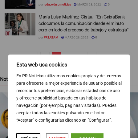
por
redacción prnoticias
MARZO 28, 2022
0
María Luisa Martínez Gistau: “En CaixaBank
colocamos la comunicación desde el minuto
cero en todo el proceso de trabajo y estrategia”
por
PR LATAM
MARZO 28, 2022
0
1
2
3
…
5
Esta web usa cookies
En PR Noticias utilizamos cookies propias y de terceros
Noticias recientes
para ofrecerte la mejor experiencia de usuario posible al
recordar tus preferencias, elaborar estadísticas de uso
y ofrecerte publicidad basada en tus hábitos de
navegación (por ejemplo, páginas visitadas). Puedes
aceptar todas las cookies pulsando en el botón
“Aceptar” o configurarlas clicando en "Configurar".