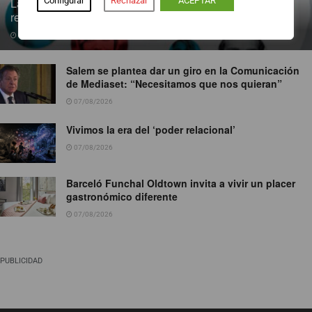
Configurar
Rechazar
ACEPTAR
La inmigración gana peso en el mercado laboral tras la
regularización masiva
07/08/2026
Salem se plantea dar un giro en la Comunicación
de Mediaset: “Necesitamos que nos quieran”
07/08/2026
Vivimos la era del ‘poder relacional’
07/08/2026
Barceló Funchal Oldtown invita a vivir un placer
gastronómico diferente
07/08/2026
PUBLICIDAD