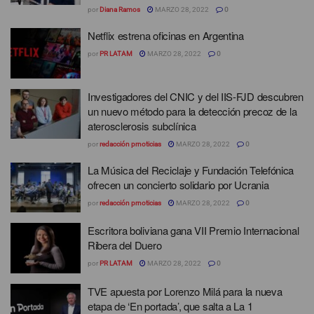
por
Diana Ramos
MARZO 28, 2022
0
Netflix estrena oficinas en Argentina
por
PR LATAM
MARZO 28, 2022
0
Investigadores del CNIC y del IIS-FJD descubren
un nuevo método para la detección precoz de la
aterosclerosis subclínica
por
redacción prnoticias
MARZO 28, 2022
0
La Música del Reciclaje y Fundación Telefónica
ofrecen un concierto solidario por Ucrania
por
redacción prnoticias
MARZO 28, 2022
0
Escritora boliviana gana VII Premio Internacional
Ribera del Duero
por
PR LATAM
MARZO 28, 2022
0
TVE apuesta por Lorenzo Milá para la nueva
etapa de ‘En portada’, que salta a La 1