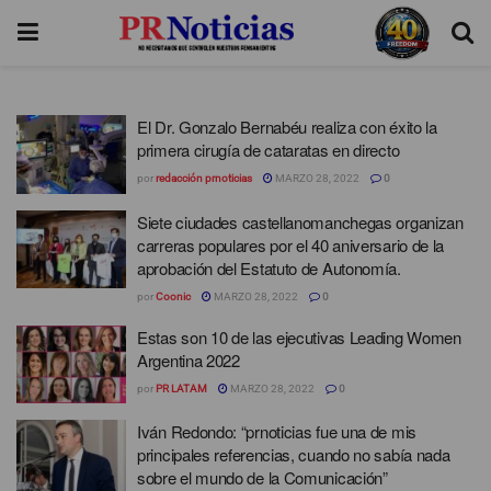
El Dr. Gonzalo Bernabéu realiza con éxito la
primera cirugía de cataratas en directo
por
redacción prnoticias
MARZO 28, 2022
0
Siete ciudades castellanomanchegas organizan
carreras populares por el 40 aniversario de la
aprobación del Estatuto de Autonomía.
por
Coonic
MARZO 28, 2022
0
Estas son 10 de las ejecutivas Leading Women
Argentina 2022
por
PR LATAM
MARZO 28, 2022
0
Iván Redondo: “prnoticias fue una de mis
principales referencias, cuando no sabía nada
sobre el mundo de la Comunicación”