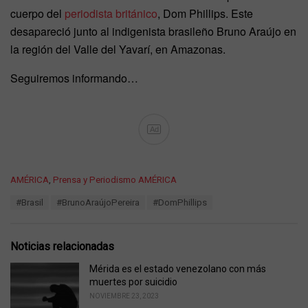
cuerpo del
periodista británico
, Dom Phillips. Este
desapareció junto al indigenista brasileño Bruno Araújo en
la región del Valle del Yavarí, en Amazonas.
Seguiremos informando…
Ad
C
AMÉRICA
,
Prensa y Periodismo AMÉRICA
a
T
#Brasil
#BrunoAraújoPereira
#DomPhillips
t
a
e
g
g
s
o
Noticias relacionadas
:
r
i
Mérida es el estado venezolano con más
e
muertes por suicidio
s
NOVIEMBRE 23, 2023
: