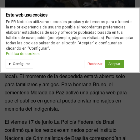
Esta web usa cookies
En PR Noticias utilizamos cookies propias y de terceros para ofrecerte
la mejor experiencia de usuario posible al recordar tus preferencias,
elaborar estadísticas de uso y ofrecerte publicidad basada en tus
hábitos de navegación (por ejemplo, páginas visitadas). Puedes aceptar
Por otro lado el velorio del indigenista Bruno Pereira será
todas las cookies pulsando en el botón “Aceptar” o configurarlas
clicando en "Configurar".
este 24 de junio, en el
Cementerio Morada da Paz
, en
Política de cookies
Paulista, Pernambuco, a partir de las 9.00 horas (hora
Configurar
Rechazar
Aceptar
local). La cremación está prevista para las 15.00 (hora
local). El momento de la despedida estará abierto solo
para familiares y amigos. Para honrar a Bruno, el
cementerio Morada da Paz activó una página web para
que el público en general pueda enviar mensajes en
memoria del indigenista.
El viernes 17 de junio La Policía Federal de Brasil
confirmó que los restos examinados por el Instituto
Nacional de Criminalística de Brasilia correspondían al