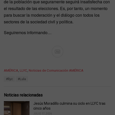
de la población que seguramente seguirá insatisfecha con
el resultado de las elecciones. Es, por tanto, un momento
para buscar la moderación y el diálogo con todos los
sectores de la sociedad civil y política.
Seguiremos informando…
Ad
C
AMÉRICA
,
LLYC
,
Noticias de Comunicación AMÉRICA
a
T
#llyc
#Lula
t
a
e
g
g
s
o
Noticias relacionadas
:
r
i
Jesús Moradillo culmina su ciclo en LLYC tras
e
cinco años
s
JULIO 17, 2026