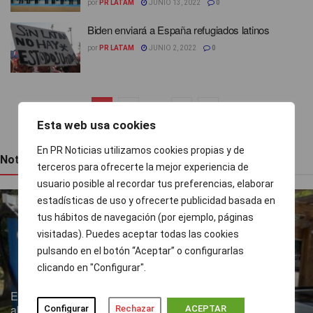
por
PR LATAM
JUNIO 13, 2022
0
Biden enviará a España refugiados latinos
por
PR LATAM
JUNIO 2, 2022
0
1
2
…
4
Esta web usa cookies
En PR Noticias utilizamos cookies propias y de
Noticias recientes
terceros para ofrecerte la mejor experiencia de
usuario posible al recordar tus preferencias, elaborar
estadísticas de uso y ofrecerte publicidad basada en
tus hábitos de navegación (por ejemplo, páginas
visitadas). Puedes aceptar todas las cookies
pulsando en el botón “Aceptar” o configurarlas
clicando en "Configurar".
Endesa pone a disposición más de 300 puntos de recarga
abiertos al público
Configurar
Rechazar
ACEPTAR