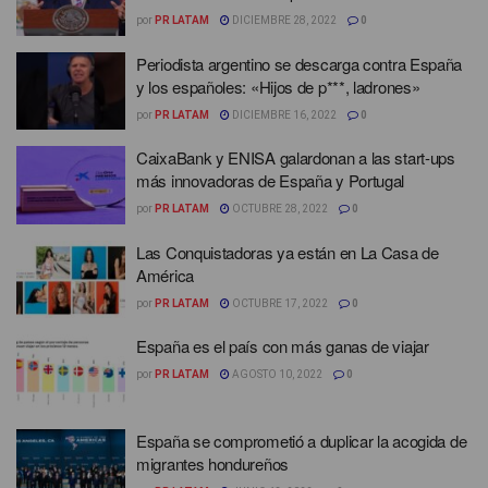
por
PR LATAM
DICIEMBRE 28, 2022
0
Periodista argentino se descarga contra España
y los españoles: «Hijos de p***, ladrones»
por
PR LATAM
DICIEMBRE 16, 2022
0
CaixaBank y ENISA galardonan a las start-ups
más innovadoras de España y Portugal
por
PR LATAM
OCTUBRE 28, 2022
0
Las Conquistadoras ya están en La Casa de
América
por
PR LATAM
OCTUBRE 17, 2022
0
España es el país con más ganas de viajar
por
PR LATAM
AGOSTO 10, 2022
0
España se comprometió a duplicar la acogida de
migrantes hondureños