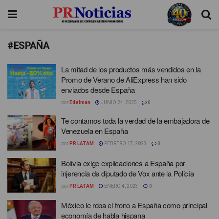
#ESPAÑA
La mitad de los productos más vendidos en la
Promo de Verano de AliExpress han sido
enviados desde España
por
Edelman
JUNIO 24, 2025
0
Te contamos toda la verdad de la embajadora de
Venezuela en España
por
PR LATAM
FEBRERO 17, 2023
0
Bolivia exige explicaciones a España por
injerencia de diputado de Vox ante la Policía
por
PR LATAM
ENERO 4, 2023
0
México le roba el trono a España como principal
economía de habla hispana