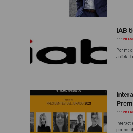
IAB t
por
PR LA
Por medi
Julieta L
Inter
Premi
por
PR LA
Interact
por medi