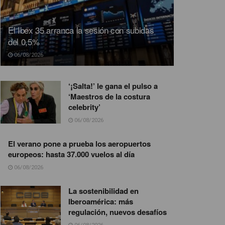
El Ibex 35 arranca la sesión con subidas
del 0,5%
06/08/2026
‘¡Salta!’ le gana el pulso a
‘Maestros de la costura
celebrity’
06/08/2026
El verano pone a prueba los aeropuertos
europeos: hasta 37.000 vuelos al día
06/08/2026
La sostenibilidad en
Iberoamérica: más
regulación, nuevos desafíos