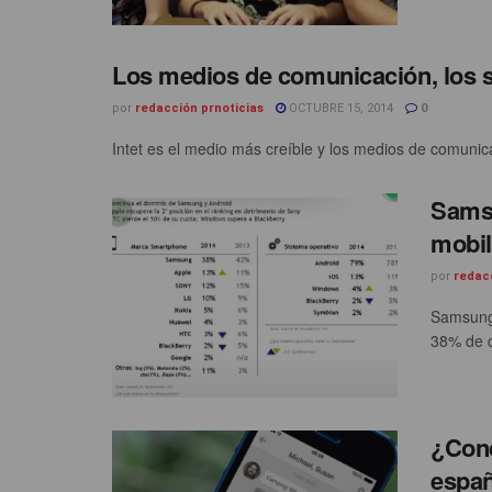
Los medios de comunicación, los s
por
redacción prnoticias
OCTUBRE 15, 2014
0
Intet es el medio más creíble y los medios de comunica
Samsu
mobil
por
redac
Samsung 
38% de c
¿Conq
españ