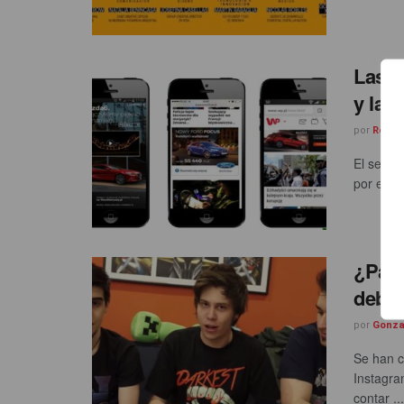
Las m
y las
por
Rebec
El secto
por enci
¿Paga
deber
por
Gonza
Se han c
Instagra
contar ...