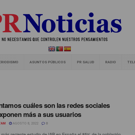
ERIODISMO
ASUNTOS PÚBLICOS
PR SALUD
RADIO
TEL
ntamos cuáles son las redes sociales
xponen más a sus usuarios
TAM
AGOSTO 8, 2022
0
 más reciente estudio de IAB en España el 85% de la población