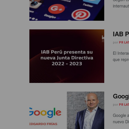
internaut
IAB P
por
PR LA
El Inter
que repre
Googl
por
PR LA
Google a
nuevo Di