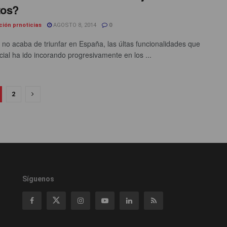
tos?
ción prnoticias
AGOSTO 8, 2014
0
t no acaba de triunfar en España, las últas funcionalidades que
ocial ha ido incorando progresivamente en los ...
2
Síguenos