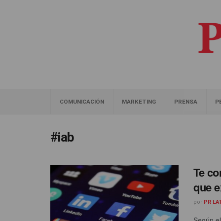
COMUNICACIÓN
MARKETING
PRENSA
P
#iab
Te co
que e
por
PR LA
Según el