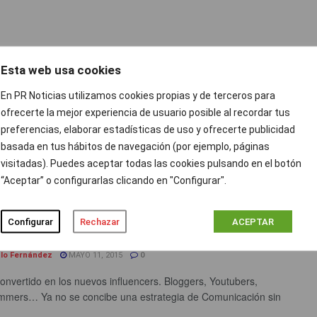
arcas de coches apuestan por las apps
Esta web usa cookies
 de retail por la web móvil
En PR Noticias utilizamos cookies propias y de terceros para
a Alcántara
SEPTIEMBRE 9, 2015
0
ofrecerte la mejor experiencia de usuario posible al recordar tus
r motor en España está a la cabeza en desarrollo de apps, muy
preferencias, elaborar estadísticas de uso y ofrecerte publicidad
ma de la media europea ...
basada en tus hábitos de navegación (por ejemplo, páginas
visitadas). Puedes aceptar todas las cookies pulsando en el botón
“Aceptar” o configurarlas clicando en "Configurar".
r o no pagar a los blogger? Cosas que
Configurar
Rechazar
ACEPTAR
ías saber
lo Fernández
MAYO 11, 2015
0
onvertido en los nuevos influencers. Bloggers, Youtubers,
mmers… Ya no se concibe una estrategia de Comunicación sin