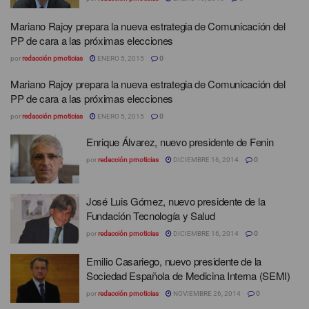
Mariano Rajoy prepara la nueva estrategia de Comunicación del
PP de cara a las próximas elecciones
por
redacción prnoticias
ENERO 5, 2015
0
Mariano Rajoy prepara la nueva estrategia de Comunicación del
PP de cara a las próximas elecciones
por
redacción prnoticias
ENERO 5, 2015
0
Enrique Álvarez, nuevo presidente de Fenin
por
redacción prnoticias
DICIEMBRE 16, 2014
0
José Luis Gómez, nuevo presidente de la
Fundación Tecnología y Salud
por
redacción prnoticias
DICIEMBRE 16, 2014
0
Emilio Casariego, nuevo presidente de la
Sociedad Española de Medicina Interna (SEMI)
por
redacción prnoticias
NOVIEMBRE 26, 2014
0