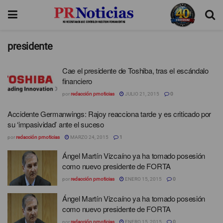
presidente
Cae el presidente de Toshiba, tras el escándalo
financiero
por
redacción prnoticias
JULIO 21, 2015
0
Accidente Germanwings: Rajoy reacciona tarde y es criticado por
su ‘impasividad’ ante el suceso
por
redacción prnoticias
MARZO 24, 2015
1
Ángel Martín Vizcaíno ya ha tomado posesión
como nuevo presidente de FORTA
por
redacción prnoticias
ENERO 15, 2015
0
Ángel Martín Vizcaíno ya ha tomado posesión
como nuevo presidente de FORTA
por
redacción prnoticias
ENERO 15, 2015
0