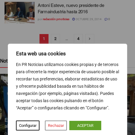
Antoni Esteve, nuevo presidente de
Farmaindustria hasta 2016
por
redacción prnoticias
OCTUBRE 29, 2014
0
1
2
…
4
Esta web usa cookies
Noticias recientes
En PR Noticias utilizamos cookies propias y de terceros
para ofrecerte la mejor experiencia de usuario posible al
recordar tus preferencias, elaborar estadísticas de uso
y ofrecerte publicidad basada en tus hábitos de
navegación (por ejemplo, páginas visitadas). Puedes
aceptar todas las cookies pulsando en el botón
“Aceptar” o configurarlas clicando en "Configurar".
Endesa pone a disposición más de 300 puntos de recarga
abiertos al público
Configurar
Rechazar
ACEPTAR
07/08/2026