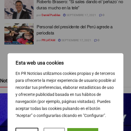
Roberto Brasero: “Si sales dando el ‘peñazo’ no
duras mucho en la tele”
por
Daniel Pueblas
SEPTIEMBRE 17, 2021
0
Personal del presidente del Perú agrede a
periodista
por
PR LATAM
SEPTIEMBRE 17, 2021
0
1
2
3
Esta web usa cookies
En PR Noticias utilizamos cookies propias y de terceros
Noticias recientes
para ofrecerte la mejor experiencia de usuario posible al
recordar tus preferencias, elaborar estadísticas de uso
y ofrecerte publicidad basada en tus hábitos de
navegación (por ejemplo, páginas visitadas). Puedes
aceptar todas las cookies pulsando en el botón
“Aceptar” o configurarlas clicando en "Configurar".