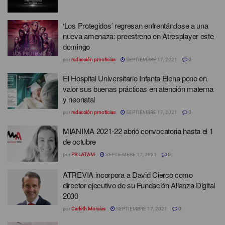
‘Los Protegidos’ regresan enfrentándose a una
nueva amenaza: preestreno en Atresplayer este
domingo
por
redacción prnoticias
SEPTIEMBRE 17, 2021
0
El Hospital Universitario Infanta Elena pone en
valor sus buenas prácticas en atención materna
y neonatal
por
redacción prnoticias
SEPTIEMBRE 17, 2021
0
MIANIMA 2021-22 abrió convocatoria hasta el 1
de octubre
por
PR LATAM
SEPTIEMBRE 17, 2021
0
ATREVIA incorpora a David Cierco como
director ejecutivo de su Fundación Alianza Digital
2030
por
Carleth Morales
SEPTIEMBRE 17, 2021
0