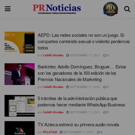
AEPD: Las redes sociales no son un juego. Si
compartes contenido sexual o violento perdemos
todos
por
Carleth Morales
SEPTIEMBRE 17, 2021
0
Bankinter, Adolfo Domínguez, Bruguer… Estos
son los ganadores de la XIII edición de los
Premios Nacionales de Marketing
por
Carleth Morales
SEPTIEMBRE 17, 2021
0
5 trámites de la administración pública que
podemos hacer mediante WhatsApp Business
por
Carleth Morales
SEPTIEMBRE 17, 2021
0
TV Azteca estrenó su primera audio novela
por
PR LATAM
SEPTIEMBRE 17, 2021
0