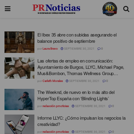
El Ibex 35 abre con subidas asegurando el
balance positivo de septiembre
por
Laura Bravo
SEPTIEMBRE 30, 2021
0
Las ofertas de empleo en comunicación:
Ayuntamiento de Burgos, LLYC, Michael Page,
Mus&Bombon, Thomas Wellness Group…
por
Carleth Morales
SEPTIEMBRE 30, 2021
0
The Weeknd, de nuevo en lo más alto del
HyperTop España con ‘Blinding Lights’
por
redacción prnoticias
SEPTIEMBRE 30, 2021
0
Informe LLYC: ¿Cómo impulsan los negocios la
creatividad?
por
redacción prnoticias
SEPTIEMBRE 30, 2021
0