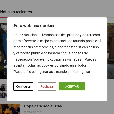
Noticias recientes
Esta web usa cookies
En PR Noticias utilizamos cookies propias y de terceros
para ofrecerte la mejor experiencia de usuario posible al
recordar tus preferencias, elaborar estadísticas de uso
y ofrecerte publicidad basada en tus hábitos de
navegación (por ejemplo, páginas visitadas). Puedes
Endesa pone a disposición más de 300 puntos de recarga
aceptar todas las cookies pulsando en el botón
abiertos al público
“Aceptar” o configurarlas clicando en "Configurar".
07/08/2026
TVE ejecuta un nuevo baile de corresponsales
Configurar
Rechazar
ACEPTAR
07/08/2026
Ropa para socialistas
07/08/2026