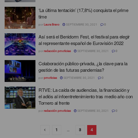
‘La última tentación’ (17,8%) conquista el prime
time
por
Laura Bravo
SEPTIEMBRE 30, 2021
0
Así será el Benidorm Fest, el festival para elegir
al representante español de Eurovisión 2022
por
redacción prnoticias
SEPTIEMBRE 30, 2021
0
Colaboración público-privada, ¿la clave para la
gestión de las futuras pandemias?
por
prnoticias
SEPTIEMBRE 30, 2021
0
RTVE: La caída de audiencias, la financiación y
el adiós al infoentretenimiento tras medio año con
Tornero al frente
por
redacción prnoticias
SEPTIEMBRE 30, 2021
0
1
…
3
4